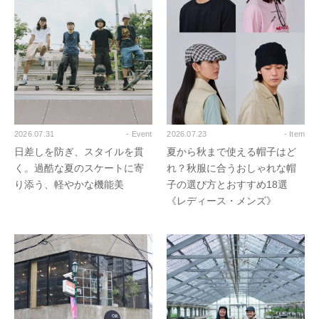
2026.07.31
- Event
2026.07.23
- Item
日差しを防ぎ、スタイルを貫
夏から秋まで使える帽子はど
く。過酷な夏のスケートに寄
れ？秋服に合うおしゃれな帽
り添う、軽やかな機能美
子の選び方とおすすめ18選
《レディース・メンズ》