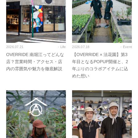
2026.07.21
- Life
2026.07.18
- Event
OVERRIDE 南堀江ってどんな
【OVERRIDE × 法花園】第3
店？営業時間・アクセス・店
年目となるPOPUP開催と、2
内の雰囲気や魅力を徹底解説
年ぶりのコラボアイテムに込
めた想い