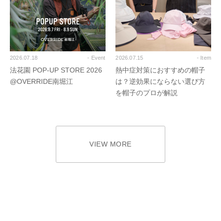
2026.07.18
- Event
2026.07.15
- Item
法花園 POP-UP STORE 2026
熱中症対策におすすめの帽子
@OVERRIDE南堀江
は？逆効果にならない選び方
を帽子のプロが解説
VIEW MORE