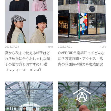
2026.07.23
- Item
2026.07.21
- Life
夏から秋まで使える帽子はど
OVERRIDE 南堀江ってどんな
れ？秋服に合うおしゃれな帽
店？営業時間・アクセス・店
子の選び方とおすすめ18選
内の雰囲気や魅力を徹底解説
《レディース・メンズ》