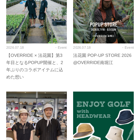
2026.07.18
- Event
2026.07.18
- Event
【OVERRIDE × 法花園】第3
法花園 POP-UP STORE 2026
年目となるPOPUP開催と、2
@OVERRIDE南堀江
年ぶりのコラボアイテムに込
めた想い