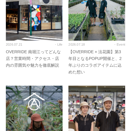
2026.07.21
- Life
2026.07.18
- Event
OVERRIDE 南堀江ってどんな
【OVERRIDE × 法花園】第3
店？営業時間・アクセス・店
年目となるPOPUP開催と、2
内の雰囲気や魅力を徹底解説
年ぶりのコラボアイテムに込
めた想い