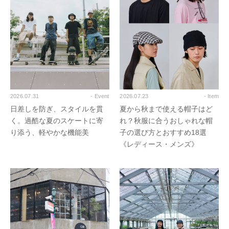
2026.07.31
- Event
2026.07.23
- Item
日差しを防ぎ、スタイルを貫
夏から秋まで使える帽子はど
く。過酷な夏のスケートに寄
れ？秋服に合うおしゃれな帽
り添う、軽やかな機能美
子の選び方とおすすめ18選
《レディース・メンズ》