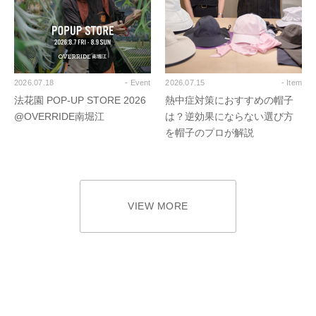
2026.07.18
- Event
2026.07.15
- Item
法花園 POP-UP STORE 2026
熱中症対策におすすめの帽子
@OVERRIDE南堀江
は？逆効果にならない選び方
を帽子のプロが解説
VIEW MORE