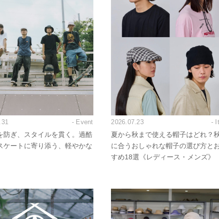
.31
- Event
2026.07.23
- 
を防ぎ、スタイルを貫く。過酷
夏から秋まで使える帽子はどれ？
スケートに寄り添う、軽やかな
に合うおしゃれな帽子の選び方と
すめ18選《レディース・メンズ》