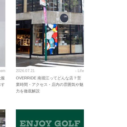
Item
2026.07.21
- Life
秋服
OVERRIDE 南堀江ってどんな店？営
おす
業時間・アクセス・店内の雰囲気や魅
力を徹底解説