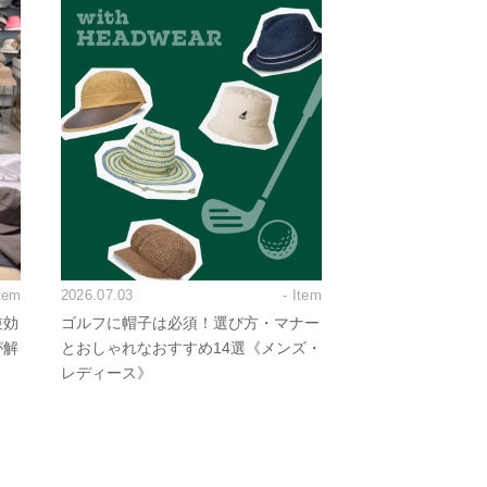
Item
2026.07.03
- Item
逆効
ゴルフに帽子は必須！選び方・マナー
が解
とおしゃれなおすすめ14選《メンズ・
レディース》