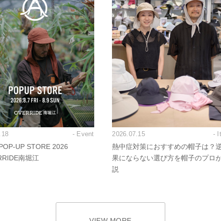
.18
- Event
2026.07.15
- 
OP-UP STORE 2026
熱中症対策におすすめの帽子は？
RRIDE南堀江
果にならない選び方を帽子のプロ
説
VIEW MORE