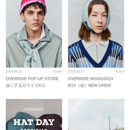
2026.08.10
- Event
2026.08.07
- Event
OVERRIDE POP-UP STORE
OVERRIDE NISHIGINZA
@二子玉川ライズS.C.
8/21（金）NEW OPEN!