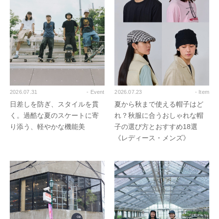
2026.07.31
- Event
2026.07.23
- Item
日差しを防ぎ、スタイルを貫
夏から秋まで使える帽子はど
く。過酷な夏のスケートに寄
れ？秋服に合うおしゃれな帽
り添う、軽やかな機能美
子の選び方とおすすめ18選
《レディース・メンズ》