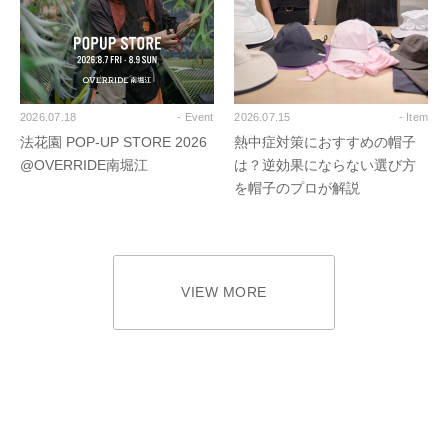
2026.07.18
- Event
2026.07.15
- Item
法花園 POP-UP STORE 2026
熱中症対策におすすめの帽子
@OVERRIDE南堀江
は？逆効果にならない選び方
を帽子のプロが解説
VIEW MORE