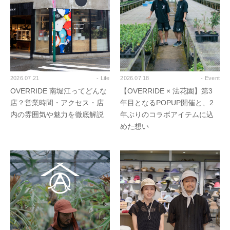
2026.07.21
- Life
2026.07.18
- Event
OVERRIDE 南堀江ってどんな
【OVERRIDE × 法花園】第3
店？営業時間・アクセス・店
年目となるPOPUP開催と、2
内の雰囲気や魅力を徹底解説
年ぶりのコラボアイテムに込
めた想い