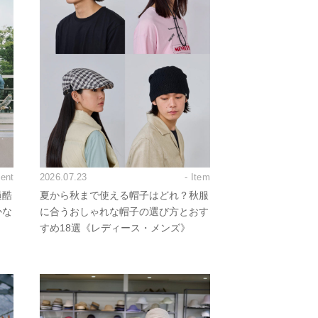
vent
2026.07.23
- Item
過酷
夏から秋まで使える帽子はどれ？秋服
かな
に合うおしゃれな帽子の選び方とおす
すめ18選《レディース・メンズ》