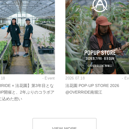
.18
- Event
2026.07.18
- E
RRIDE × 法花園】第3年目とな
法花園 POP-UP STORE 2026
PUP開催と、2年ぶりのコラボア
@OVERRIDE南堀江
に込めた想い
VIEW MORE