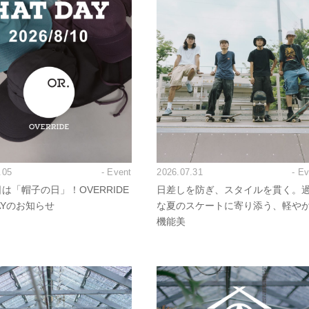
.05
- Event
2026.07.31
- E
日は「帽子の日」！OVERRIDE
日差しを防ぎ、スタイルを貫く。
DAYのお知らせ
な夏のスケートに寄り添う、軽や
機能美