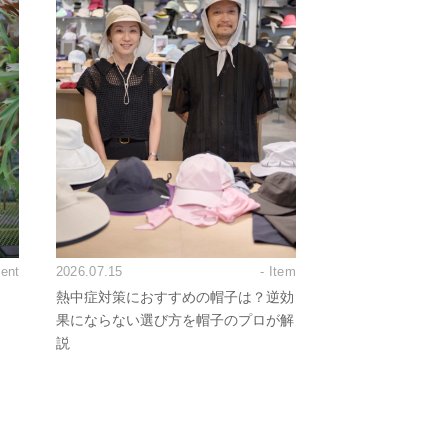
vent
2026.07.15
- Item
熱中症対策におすすめの帽子は？逆効
果にならない選び方を帽子のプロが解
説