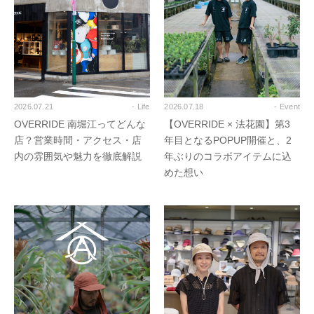
2026.07.21
- Life
2026.07.18
- Event
OVERRIDE 南堀江ってどんな
【OVERRIDE × 法花園】第3
店？営業時間・アクセス・店
年目となるPOPUP開催と、2
内の雰囲気や魅力を徹底解説
年ぶりのコラボアイテムに込
めた想い