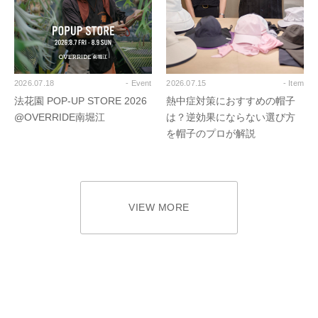
2026.07.18
- Event
2026.07.15
- Item
法花園 POP-UP STORE 2026
熱中症対策におすすめの帽子
@OVERRIDE南堀江
は？逆効果にならない選び方
を帽子のプロが解説
VIEW MORE