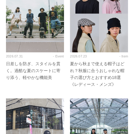
2026.07.31
- Event
2026.07.23
- Item
日差しを防ぎ、スタイルを貫
夏から秋まで使える帽子はど
く。過酷な夏のスケートに寄
れ？秋服に合うおしゃれな帽
り添う、軽やかな機能美
子の選び方とおすすめ18選
《レディース・メンズ》