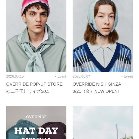
2026.08.10
- Event
2026.08.07
- Event
OVERRIDE POP-UP STORE
OVERRIDE NISHIGINZA
@二子玉川ライズS.C.
8/21（金）NEW OPEN!