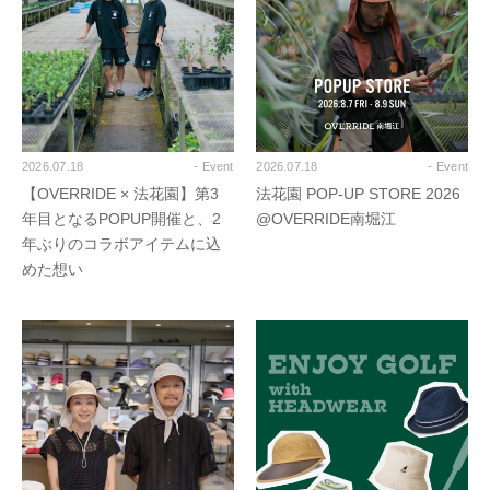
2026.07.18
- Event
2026.07.18
- Event
【OVERRIDE × 法花園】第3
法花園 POP-UP STORE 2026
年目となるPOPUP開催と、2
@OVERRIDE南堀江
年ぶりのコラボアイテムに込
めた想い