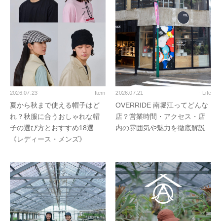
2026.07.23
- Item
2026.07.21
- Life
夏から秋まで使える帽子はど
OVERRIDE 南堀江ってどんな
れ？秋服に合うおしゃれな帽
店？営業時間・アクセス・店
子の選び方とおすすめ18選
内の雰囲気や魅力を徹底解説
《レディース・メンズ》