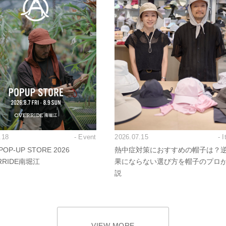
.18
- Event
2026.07.15
- 
OP-UP STORE 2026
熱中症対策におすすめの帽子は？
RRIDE南堀江
果にならない選び方を帽子のプロ
説
VIEW MORE