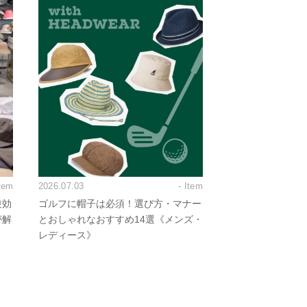
Item
2026.07.03
- Item
逆効
ゴルフに帽子は必須！選び方・マナー
が解
とおしゃれなおすすめ14選《メンズ・
レディース》