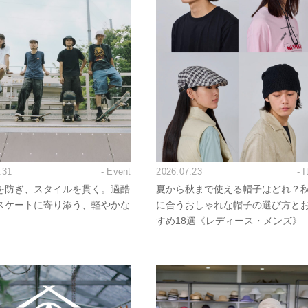
.31
- Event
2026.07.23
- 
を防ぎ、スタイルを貫く。過酷
夏から秋まで使える帽子はどれ？
スケートに寄り添う、軽やかな
に合うおしゃれな帽子の選び方と
すめ18選《レディース・メンズ》