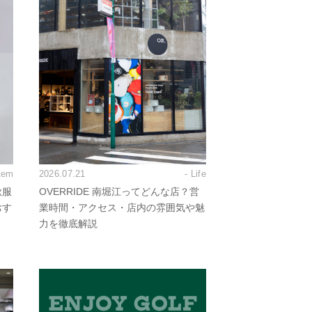
Item
2026.07.21
- Life
秋服
OVERRIDE 南堀江ってどんな店？営
おす
業時間・アクセス・店内の雰囲気や魅
力を徹底解説