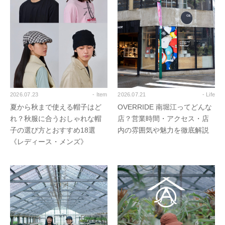
2026.07.23
- Item
2026.07.21
- Life
夏から秋まで使える帽子はど
OVERRIDE 南堀江ってどんな
れ？秋服に合うおしゃれな帽
店？営業時間・アクセス・店
子の選び方とおすすめ18選
内の雰囲気や魅力を徹底解説
《レディース・メンズ》