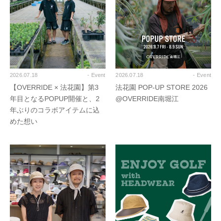
2026.07.18
- Event
2026.07.18
- Event
【OVERRIDE × 法花園】第3
法花園 POP-UP STORE 2026
年目となるPOPUP開催と、2
@OVERRIDE南堀江
年ぶりのコラボアイテムに込
めた想い