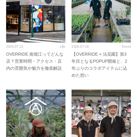
2026.07.21
- Life
2026.07.18
- Event
OVERRIDE 南堀江ってどんな
【OVERRIDE × 法花園】第3
店？営業時間・アクセス・店
年目となるPOPUP開催と、2
内の雰囲気や魅力を徹底解説
年ぶりのコラボアイテムに込
めた想い