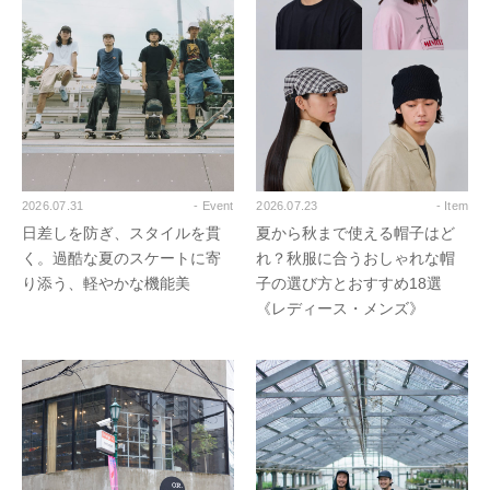
2026.07.31
- Event
2026.07.23
- Item
日差しを防ぎ、スタイルを貫
夏から秋まで使える帽子はど
く。過酷な夏のスケートに寄
れ？秋服に合うおしゃれな帽
り添う、軽やかな機能美
子の選び方とおすすめ18選
《レディース・メンズ》