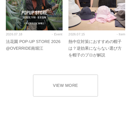
2026.07.18
- Event
2026.07.15
- Item
法花園 POP-UP STORE 2026
熱中症対策におすすめの帽子
@OVERRIDE南堀江
は？逆効果にならない選び方
を帽子のプロが解説
VIEW MORE