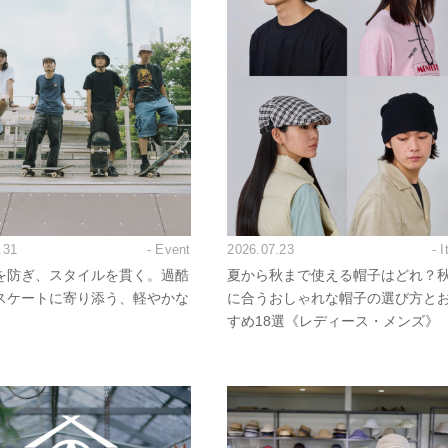
.31
- Event
2026.07.23
- 
を防ぎ、スタイルを貫く。過酷
夏から秋まで使える帽子はどれ？
スケートに寄り添う、軽やかな
に合うおしゃれな帽子の選び方と
すめ18選《レディース・メンズ》