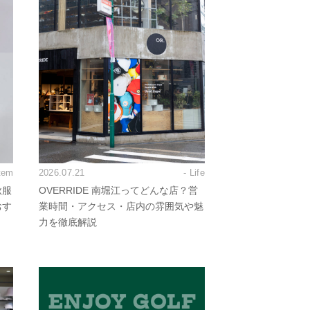
Item
2026.07.21
- Life
秋服
OVERRIDE 南堀江ってどんな店？営
おす
業時間・アクセス・店内の雰囲気や魅
力を徹底解説