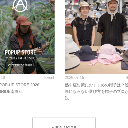
.18
- Event
2026.07.15
- 
OP-UP STORE 2026
熱中症対策におすすめの帽子は？
RRIDE南堀江
果にならない選び方を帽子のプロ
説
VIEW MORE