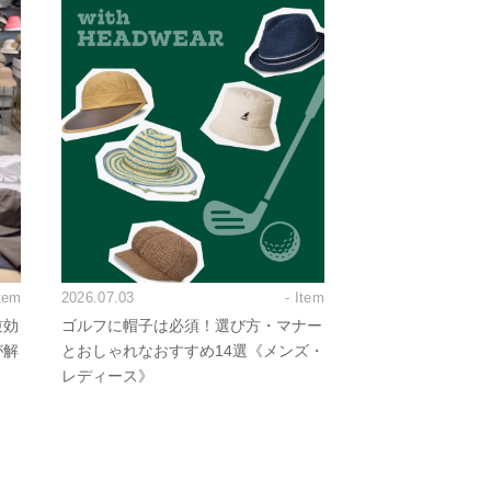
Item
2026.07.03
- Item
逆効
ゴルフに帽子は必須！選び方・マナー
が解
とおしゃれなおすすめ14選《メンズ・
レディース》