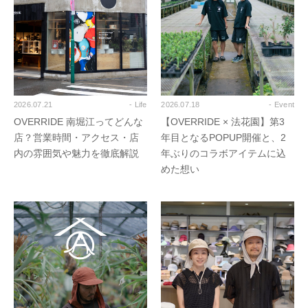
2026.07.21
- Life
2026.07.18
- Event
OVERRIDE 南堀江ってどんな
【OVERRIDE × 法花園】第3
店？営業時間・アクセス・店
年目となるPOPUP開催と、2
内の雰囲気や魅力を徹底解説
年ぶりのコラボアイテムに込
めた想い