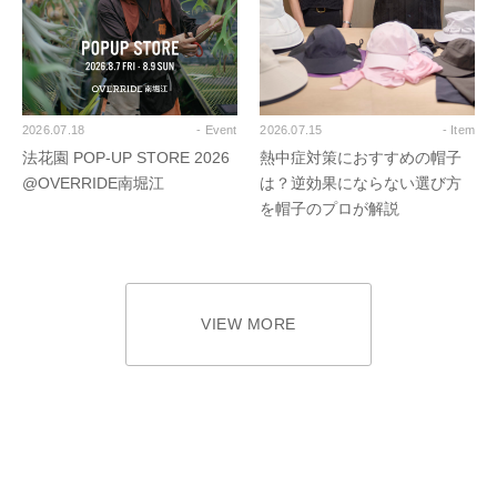
2026.07.18
- Event
2026.07.15
- Item
法花園 POP-UP STORE 2026
熱中症対策におすすめの帽子
@OVERRIDE南堀江
は？逆効果にならない選び方
を帽子のプロが解説
VIEW MORE