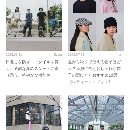
2026.07.31
- Event
2026.07.23
- Item
日差しを防ぎ、スタイルを貫
夏から秋まで使える帽子はど
く。過酷な夏のスケートに寄
れ？秋服に合うおしゃれな帽
り添う、軽やかな機能美
子の選び方とおすすめ18選
《レディース・メンズ》