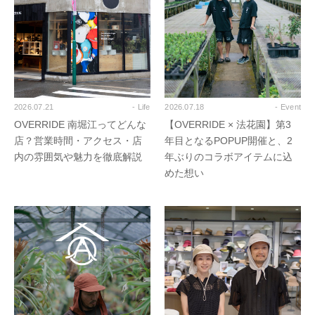
2026.07.21
- Life
2026.07.18
- Event
OVERRIDE 南堀江ってどんな
【OVERRIDE × 法花園】第3
店？営業時間・アクセス・店
年目となるPOPUP開催と、2
内の雰囲気や魅力を徹底解説
年ぶりのコラボアイテムに込
めた想い