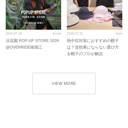
2026.07.18
- Event
2026.07.15
- Item
法花園 POP-UP STORE 2026
熱中症対策におすすめの帽子
@OVERRIDE南堀江
は？逆効果にならない選び方
を帽子のプロが解説
VIEW MORE