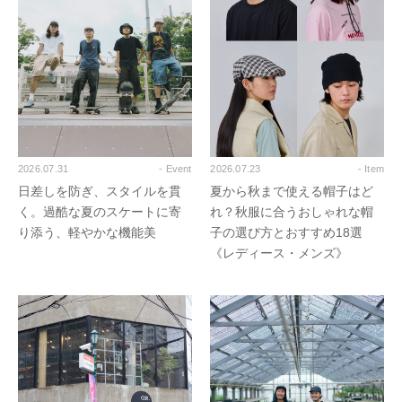
2026.07.31
- Event
2026.07.23
- Item
日差しを防ぎ、スタイルを貫
夏から秋まで使える帽子はど
く。過酷な夏のスケートに寄
れ？秋服に合うおしゃれな帽
り添う、軽やかな機能美
子の選び方とおすすめ18選
《レディース・メンズ》