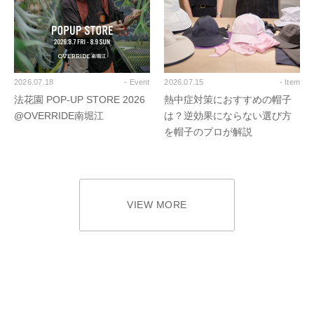
2026.07.18
- Event
2026.07.15
- Item
法花園 POP-UP STORE 2026
熱中症対策におすすめの帽子
@OVERRIDE南堀江
は？逆効果にならない選び方
を帽子のプロが解説
VIEW MORE