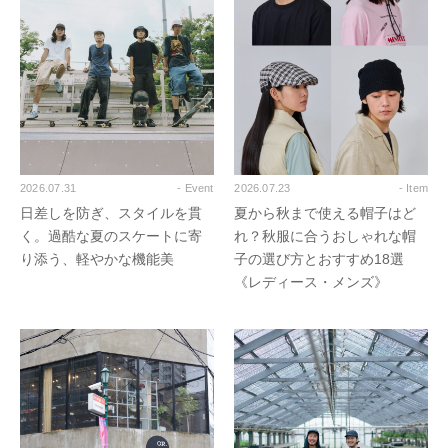
2026.07.31
- Event
2026.07.23
- Item
日差しを防ぎ、スタイルを貫
夏から秋まで使える帽子はど
く。過酷な夏のスケートに寄
れ？秋服に合うおしゃれな帽
り添う、軽やかな機能美
子の選び方とおすすめ18選
《レディース・メンズ》