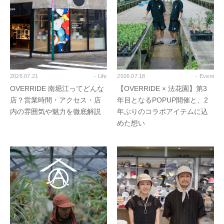
2026.07.21
- Life
2026.07.18
- Event
OVERRIDE 南堀江ってどんな
【OVERRIDE × 法花園】第3
店？営業時間・アクセス・店
年目となるPOPUP開催と、2
内の雰囲気や魅力を徹底解説
年ぶりのコラボアイテムに込
めた想い