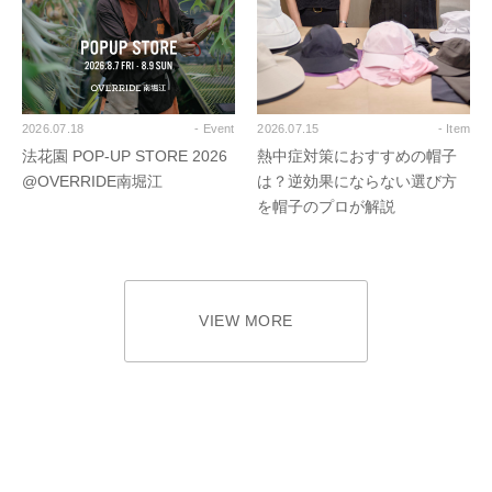
2026.07.18
- Event
2026.07.15
- Item
法花園 POP-UP STORE 2026
熱中症対策におすすめの帽子
@OVERRIDE南堀江
は？逆効果にならない選び方
を帽子のプロが解説
VIEW MORE