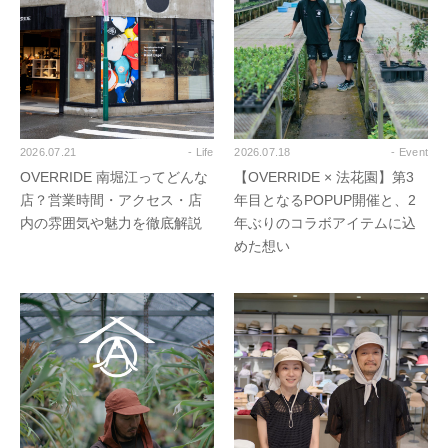
2026.07.21
- Life
2026.07.18
- Event
OVERRIDE 南堀江ってどんな
【OVERRIDE × 法花園】第3
店？営業時間・アクセス・店
年目となるPOPUP開催と、2
内の雰囲気や魅力を徹底解説
年ぶりのコラボアイテムに込
めた想い