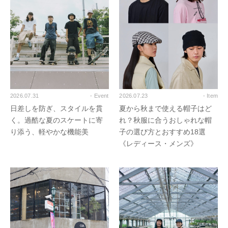
2026.07.31
- Event
2026.07.23
- Item
日差しを防ぎ、スタイルを貫
夏から秋まで使える帽子はど
く。過酷な夏のスケートに寄
れ？秋服に合うおしゃれな帽
り添う、軽やかな機能美
子の選び方とおすすめ18選
《レディース・メンズ》