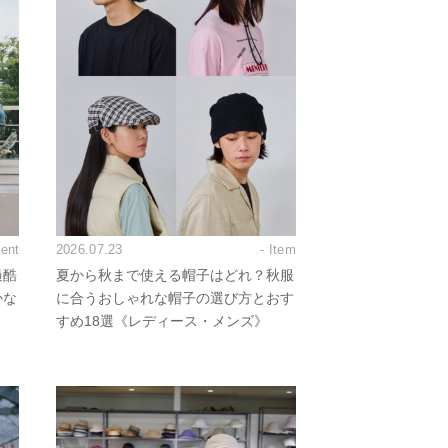
vent
2026.07.23
- Item
過酷
夏から秋まで使える帽子はどれ？秋服
かな
に合うおしゃれな帽子の選び方とおす
すめ18選《レディース・メンズ》