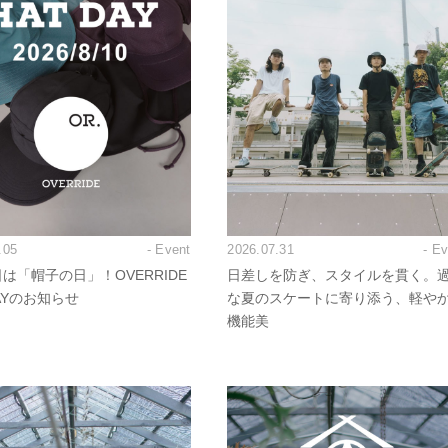
.05
- Event
2026.07.31
- E
日は「帽子の日」！OVERRIDE
日差しを防ぎ、スタイルを貫く。
DAYのお知らせ
な夏のスケートに寄り添う、軽や
機能美