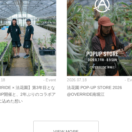
.18
- Event
2026.07.18
- E
RRIDE × 法花園】第3年目とな
法花園 POP-UP STORE 2026
PUP開催と、2年ぶりのコラボア
@OVERRIDE南堀江
に込めた想い
VIEW MORE