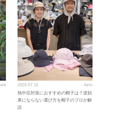
vent
2026.07.15
- Item
熱中症対策におすすめの帽子は？逆効
果にならない選び方を帽子のプロが解
説