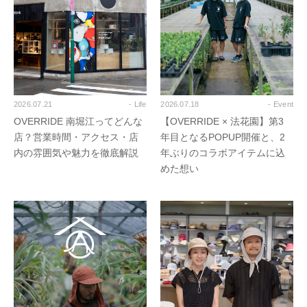
2026.07.21
- Life
2026.07.18
- Event
OVERRIDE 南堀江ってどんな
【OVERRIDE × 法花園】第3
店？営業時間・アクセス・店
年目となるPOPUP開催と、2
内の雰囲気や魅力を徹底解説
年ぶりのコラボアイテムに込
めた想い