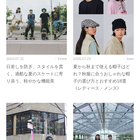
2026.07.31
- Event
2026.07.23
- Item
日差しを防ぎ、スタイルを貫
夏から秋まで使える帽子はど
く。過酷な夏のスケートに寄
れ？秋服に合うおしゃれな帽
り添う、軽やかな機能美
子の選び方とおすすめ18選
《レディース・メンズ》