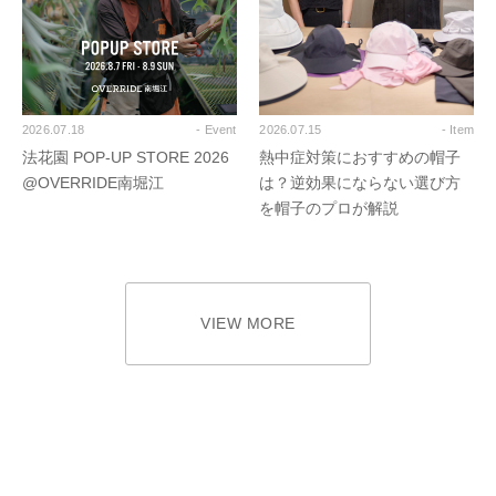
2026.07.18
- Event
2026.07.15
- Item
法花園 POP-UP STORE 2026
熱中症対策におすすめの帽子
@OVERRIDE南堀江
は？逆効果にならない選び方
を帽子のプロが解説
VIEW MORE