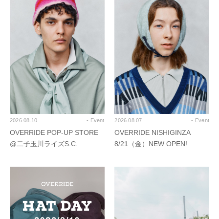
2026.08.10
- Event
2026.08.07
- Event
OVERRIDE POP-UP STORE
OVERRIDE NISHIGINZA
@二子玉川ライズS.C.
8/21（金）NEW OPEN!