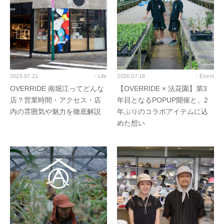
2026.07.21
- Life
2026.07.18
- Event
OVERRIDE 南堀江ってどんな
【OVERRIDE × 法花園】第3
店？営業時間・アクセス・店
年目となるPOPUP開催と、2
内の雰囲気や魅力を徹底解説
年ぶりのコラボアイテムに込
めた想い