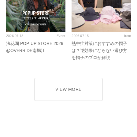
2026.07.18
- Event
2026.07.15
- Item
法花園 POP-UP STORE 2026
熱中症対策におすすめの帽子
@OVERRIDE南堀江
は？逆効果にならない選び方
を帽子のプロが解説
VIEW MORE