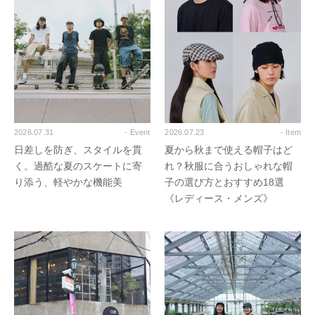
2026.07.31
- Event
2026.07.23
- Item
日差しを防ぎ、スタイルを貫
夏から秋まで使える帽子はど
く。過酷な夏のスケートに寄
れ？秋服に合うおしゃれな帽
り添う、軽やかな機能美
子の選び方とおすすめ18選
《レディース・メンズ》