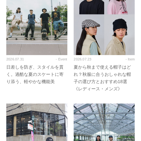
2026.07.31
- Event
2026.07.23
- Item
日差しを防ぎ、スタイルを貫
夏から秋まで使える帽子はど
く。過酷な夏のスケートに寄
れ？秋服に合うおしゃれな帽
り添う、軽やかな機能美
子の選び方とおすすめ18選
《レディース・メンズ》