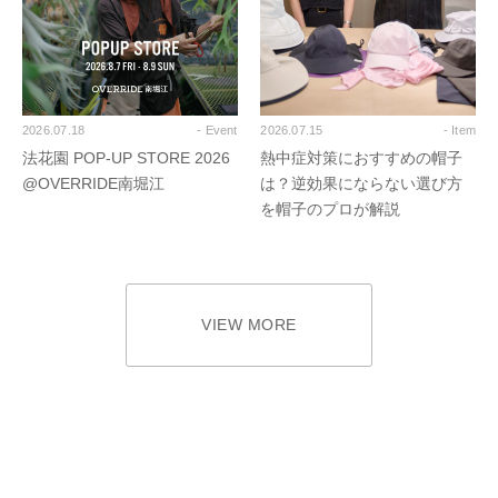
2026.07.18
- Event
2026.07.15
- Item
法花園 POP-UP STORE 2026
熱中症対策におすすめの帽子
@OVERRIDE南堀江
は？逆効果にならない選び方
を帽子のプロが解説
VIEW MORE