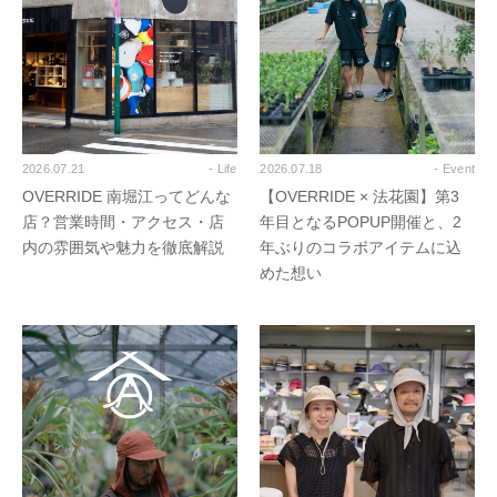
2026.07.21
- Life
2026.07.18
- Event
OVERRIDE 南堀江ってどんな
【OVERRIDE × 法花園】第3
店？営業時間・アクセス・店
年目となるPOPUP開催と、2
内の雰囲気や魅力を徹底解説
年ぶりのコラボアイテムに込
めた想い