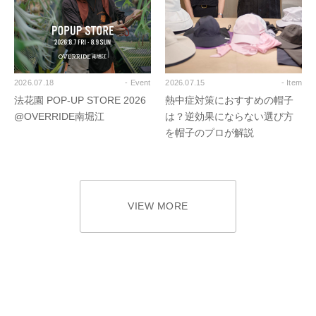
2026.07.18
- Event
2026.07.15
- Item
法花園 POP-UP STORE 2026
熱中症対策におすすめの帽子
@OVERRIDE南堀江
は？逆効果にならない選び方
を帽子のプロが解説
VIEW MORE