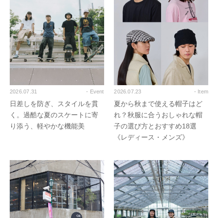
2026.07.31
- Event
2026.07.23
- Item
日差しを防ぎ、スタイルを貫
夏から秋まで使える帽子はど
く。過酷な夏のスケートに寄
れ？秋服に合うおしゃれな帽
り添う、軽やかな機能美
子の選び方とおすすめ18選
《レディース・メンズ》