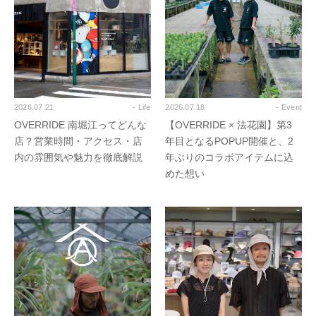
2026.07.21
- Life
2026.07.18
- Event
OVERRIDE 南堀江ってどんな
【OVERRIDE × 法花園】第3
店？営業時間・アクセス・店
年目となるPOPUP開催と、2
内の雰囲気や魅力を徹底解説
年ぶりのコラボアイテムに込
めた想い