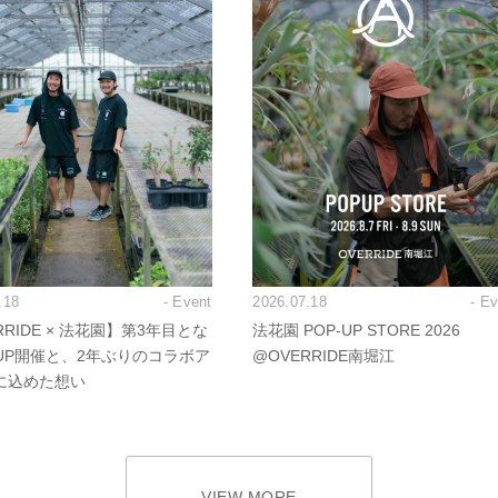
.18
- Event
2026.07.18
- E
RRIDE × 法花園】第3年目とな
法花園 POP-UP STORE 2026
PUP開催と、2年ぶりのコラボア
@OVERRIDE南堀江
に込めた想い
VIEW MORE