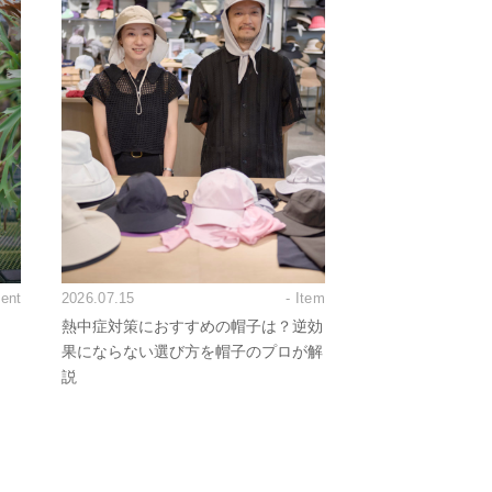
vent
2026.07.15
- Item
熱中症対策におすすめの帽子は？逆効
果にならない選び方を帽子のプロが解
説