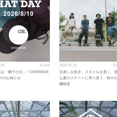
.05
- Event
2026.07.31
- E
日は「帽子の日」！OVERRIDE
日差しを防ぎ、スタイルを貫く。
DAYのお知らせ
な夏のスケートに寄り添う、軽や
機能美