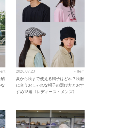
vent
2026.07.23
- Item
過酷
夏から秋まで使える帽子はどれ？秋服
かな
に合うおしゃれな帽子の選び方とおす
すめ18選《レディース・メンズ》