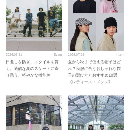
2026.07.31
- Event
2026.07.23
- Item
日差しを防ぎ、スタイルを貫
夏から秋まで使える帽子はど
く。過酷な夏のスケートに寄
れ？秋服に合うおしゃれな帽
り添う、軽やかな機能美
子の選び方とおすすめ18選
《レディース・メンズ》