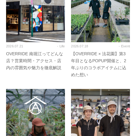
2026.07.21
- Life
2026.07.18
- Event
OVERRIDE 南堀江ってどんな
【OVERRIDE × 法花園】第3
店？営業時間・アクセス・店
年目となるPOPUP開催と、2
内の雰囲気や魅力を徹底解説
年ぶりのコラボアイテムに込
めた想い