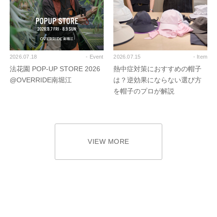
2026.07.18
- Event
2026.07.15
- Item
法花園 POP-UP STORE 2026
熱中症対策におすすめの帽子
@OVERRIDE南堀江
は？逆効果にならない選び方
を帽子のプロが解説
VIEW MORE