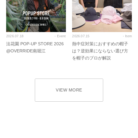
2026.07.18
- Event
2026.07.15
- Item
法花園 POP-UP STORE 2026
熱中症対策におすすめの帽子
@OVERRIDE南堀江
は？逆効果にならない選び方
を帽子のプロが解説
VIEW MORE