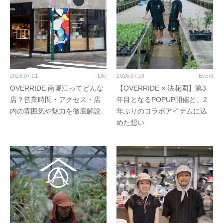
2026.07.21
- Life
2026.07.18
- Event
OVERRIDE 南堀江ってどんな
【OVERRIDE × 法花園】第3
店？営業時間・アクセス・店
年目となるPOPUP開催と、2
内の雰囲気や魅力を徹底解説
年ぶりのコラボアイテムに込
めた想い