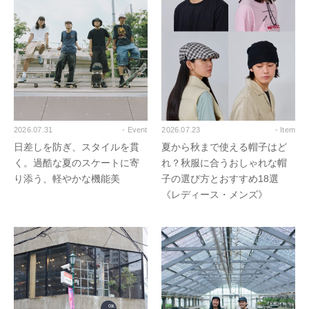
2026.07.31
- Event
2026.07.23
- Item
日差しを防ぎ、スタイルを貫
夏から秋まで使える帽子はど
く。過酷な夏のスケートに寄
れ？秋服に合うおしゃれな帽
り添う、軽やかな機能美
子の選び方とおすすめ18選
《レディース・メンズ》