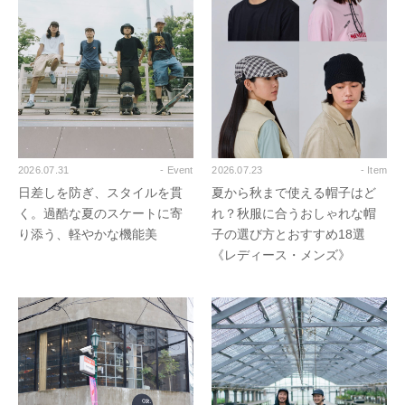
2026.07.31
- Event
2026.07.23
- Item
日差しを防ぎ、スタイルを貫
夏から秋まで使える帽子はど
く。過酷な夏のスケートに寄
れ？秋服に合うおしゃれな帽
り添う、軽やかな機能美
子の選び方とおすすめ18選
《レディース・メンズ》