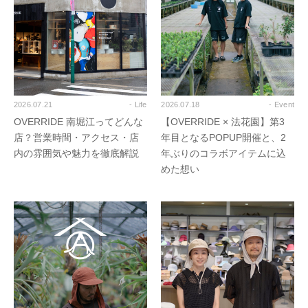
2026.07.21
- Life
2026.07.18
- Event
OVERRIDE 南堀江ってどんな
【OVERRIDE × 法花園】第3
店？営業時間・アクセス・店
年目となるPOPUP開催と、2
内の雰囲気や魅力を徹底解説
年ぶりのコラボアイテムに込
めた想い