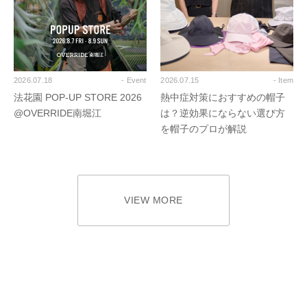
2026.07.18
- Event
2026.07.15
- Item
法花園 POP-UP STORE 2026
熱中症対策におすすめの帽子
@OVERRIDE南堀江
は？逆効果にならない選び方
を帽子のプロが解説
VIEW MORE