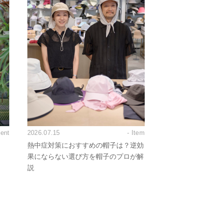
vent
2026.07.15
- Item
熱中症対策におすすめの帽子は？逆効
果にならない選び方を帽子のプロが解
説