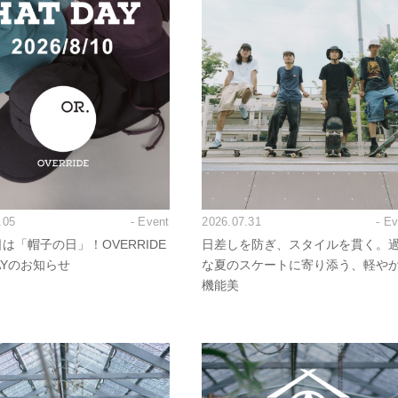
.05
- Event
2026.07.31
- E
日は「帽子の日」！OVERRIDE
日差しを防ぎ、スタイルを貫く。
DAYのお知らせ
な夏のスケートに寄り添う、軽や
機能美