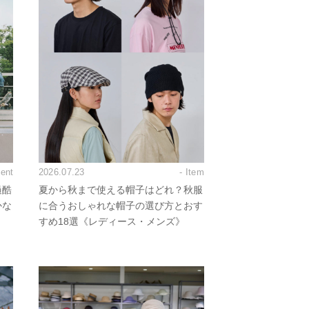
vent
2026.07.23
- Item
過酷
夏から秋まで使える帽子はどれ？秋服
かな
に合うおしゃれな帽子の選び方とおす
すめ18選《レディース・メンズ》