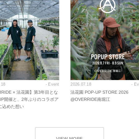
.18
- Event
2026.07.18
- E
RRIDE × 法花園】第3年目とな
法花園 POP-UP STORE 2026
PUP開催と、2年ぶりのコラボア
@OVERRIDE南堀江
に込めた想い
VIEW MORE