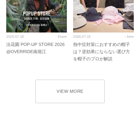
2026.07.18
- Event
2026.07.15
- Item
法花園 POP-UP STORE 2026
熱中症対策におすすめの帽子
@OVERRIDE南堀江
は？逆効果にならない選び方
を帽子のプロが解説
VIEW MORE