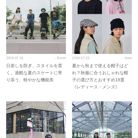
2026.07.31
- Event
2026.07.23
- Item
日差しを防ぎ、スタイルを貫
夏から秋まで使える帽子はど
く。過酷な夏のスケートに寄
れ？秋服に合うおしゃれな帽
り添う、軽やかな機能美
子の選び方とおすすめ18選
《レディース・メンズ》