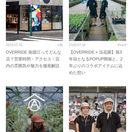
2026.07.21
- Life
2026.07.18
- Event
OVERRIDE 南堀江ってどんな
【OVERRIDE × 法花園】第3
店？営業時間・アクセス・店
年目となるPOPUP開催と、2
内の雰囲気や魅力を徹底解説
年ぶりのコラボアイテムに込
めた想い